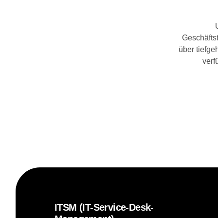
Geschäfts
über tiefge
verf
ITSM (IT-Service-Desk-