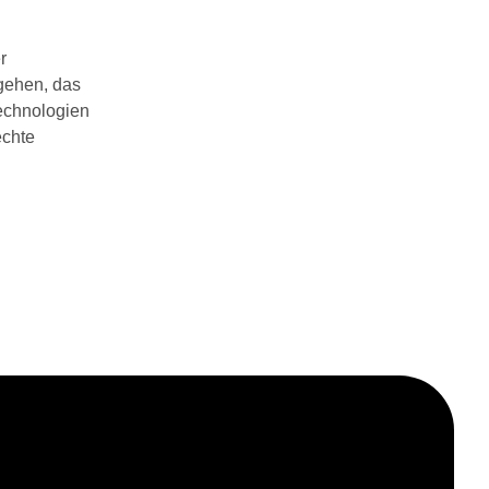
r
ngehen, das
technologien
echte